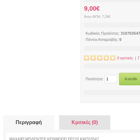
9,00€
Άνευ ΦΠΑ: 7,26€
Κωδικός Προϊόντος:
31070354
Πόντοι Ανταμοιβής:
0
0 κριτικές
|
Γ
Ποσότητα:
Καλάθι
Περιγραφή
Κριτικές (0)
ΜΑΧΑΙΡΙ ΜΠΛΕΝΤΕΡ KENWOOD FP220 KW703547