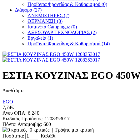
Προϊόντα Φροντίδας & Καθαρισμού (0)
Διάφορα (27)
ΑΝΕΜΙΣΤΗΡΕΣ (2)
ΘΕΡΜΑΝΣΗ (8)
Καμινέτα Campingaz (0)
ΑΞΕΣΟΥΑΡ ΤΕΧΝΟΛΟΓΙΑΣ (2)
Εργαλεία (1)
Προϊόντα Φροντίδας & Καθαρισμού (14)
ΕΣΤΙΑ ΚΟΥΖΙΝΑΣ EGO 450W 
Διαθέσιμο
EGO
7,74€
Άνευ ΦΠΑ: 6,24€
Κωδικός Προϊόντος:
1208353017
Πόντοι Ανταμοιβής:
600
0 κριτικές
|
Γράψτε μια κριτική
Ποσότητα:
Καλάθι