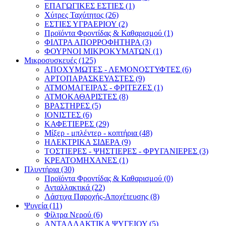
ΕΠΑΓΩΓΙΚΕΣ ΕΣΤΙΕΣ (1)
Χύτρες Ταχύτητος (26)
ΕΣΤΙΕΣ ΥΓΡΑΕΡΙΟΥ (2)
Προϊόντα Φροντίδας & Καθαρισμού (1)
ΦΙΛΤΡΑ ΑΠΟΡΡΟΦΗΤΗΡΑ (3)
ΦΟΥΡΝΟΙ ΜΙΚΡΟΚΥΜΑΤΩΝ (1)
Μικροσυσκευές (125)
ΑΠΟΧΥΜΩΤΕΣ - ΛΕΜΟΝΟΣΤΥΦΤΕΣ (6)
ΑΡΤΟΠΑΡΑΣΚΕΥΑΣΤΕΣ (9)
ΑΤΜΟΜΑΓΕΙΡΑΣ - ΦΡΙΤΕΖΕΣ (1)
ΑΤΜΟΚΑΘΑΡΙΣΤΕΣ (8)
ΒΡΑΣΤΗΡΕΣ (5)
ΙΟΝΙΣΤΕΣ (6)
ΚΑΦΕΤΙΕΡΕΣ (29)
Μίξερ - μπλέντερ - κοπτήρια (48)
ΗΛΕΚΤΡΙΚΑ ΣΙΔΕΡΑ (9)
ΤΟΣΤΙΕΡΕΣ - ΨΗΣΤΙΕΡΕΣ - ΦΡΥΓΑΝΙΕΡΕΣ (3)
ΚΡΕΑΤΟΜΗΧΑΝΕΣ (1)
Πλυντήρια (30)
Προϊόντα Φροντίδας & Καθαρισμού (0)
Ανταλλακτικά (22)
Λάστιχα Παροχής-Αποχέτευσης (8)
Ψυγεία (11)
Φίλτρα Νερού (6)
ΑΝΤΑΛΛΑΚΤΙΚΑ ΨΥΓΕΙΟΥ (5)