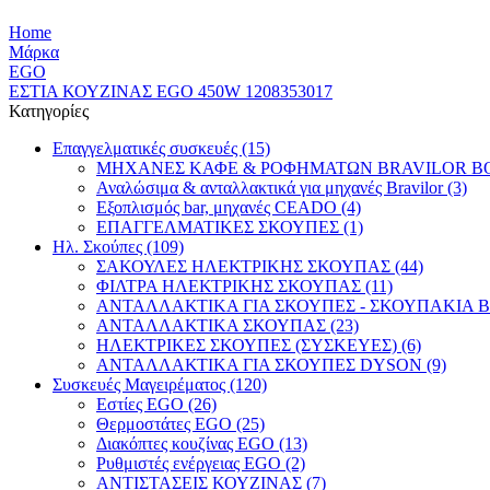
Home
Μάρκα
EGO
ΕΣΤΙΑ ΚΟΥΖΙΝΑΣ EGO 450W 1208353017
Κατηγορίες
Επαγγελματικές συσκευές (15)
ΜΗΧΑΝΕΣ ΚΑΦΕ & ΡΟΦΗΜΑΤΩΝ BRAVILOR BO
Αναλώσιμα & ανταλλακτικά για μηχανές Bravilor (3)
Εξοπλισμός bar, μηχανές CEADO (4)
ΕΠΑΓΓΕΛΜΑΤΙΚΕΣ ΣΚΟΥΠΕΣ (1)
Ηλ. Σκούπες (109)
ΣΑΚΟΥΛΕΣ ΗΛΕΚΤΡΙΚΗΣ ΣΚΟΥΠΑΣ (44)
ΦΙΛΤΡΑ ΗΛΕΚΤΡΙΚΗΣ ΣΚΟΥΠΑΣ (11)
ΑΝΤΑΛΛΑΚΤΙΚΑ ΓΙΑ ΣΚΟΥΠΕΣ - ΣΚΟΥΠΑΚΙΑ B
ΑΝΤΑΛΛΑΚΤΙΚΑ ΣΚΟΥΠΑΣ (23)
ΗΛΕΚΤΡΙΚΕΣ ΣΚΟΥΠΕΣ (ΣΥΣΚΕΥΕΣ) (6)
ΑΝΤΑΛΛΑΚΤΙΚΑ ΓΙΑ ΣΚΟΥΠΕΣ DYSON (9)
Συσκευές Μαγειρέματος (120)
Εστίες EGO (26)
Θερμοστάτες EGO (25)
Διακόπτες κουζίνας EGO (13)
Ρυθμιστές ενέργειας EGO (2)
ΑΝΤΙΣΤΑΣΕΙΣ ΚΟΥΖΙΝΑΣ (7)