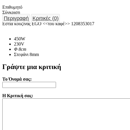
Επιθυμητό
Σύγκριση
Περιγραφή
Κριτικές (0)
Εστία κουζίνας EGO <<του καφέ>> 1208353017
450W
230V
Φ 8cm
Στεφάνι 8mm
Γράψτε μια κριτική
Το Όνομά σας:
Η Κριτική σας: