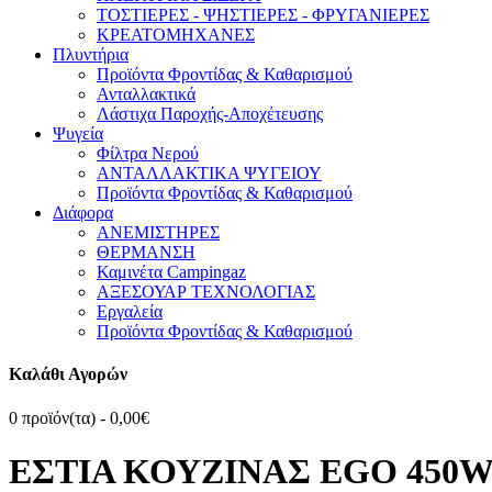
ΤΟΣΤΙΕΡΕΣ - ΨΗΣΤΙΕΡΕΣ - ΦΡΥΓΑΝΙΕΡΕΣ
ΚΡΕΑΤΟΜΗΧΑΝΕΣ
Πλυντήρια
Προϊόντα Φροντίδας & Καθαρισμού
Ανταλλακτικά
Λάστιχα Παροχής-Αποχέτευσης
Ψυγεία
Φίλτρα Νερού
ΑΝΤΑΛΛΑΚΤΙΚΑ ΨΥΓΕΙΟΥ
Προϊόντα Φροντίδας & Καθαρισμού
Διάφορα
ΑΝΕΜΙΣΤΗΡΕΣ
ΘΕΡΜΑΝΣΗ
Καμινέτα Campingaz
ΑΞΕΣΟΥΑΡ ΤΕΧΝΟΛΟΓΙΑΣ
Εργαλεία
Προϊόντα Φροντίδας & Καθαρισμού
Καλάθι Αγορών
0 προϊόν(τα) - 0,00€
ΕΣΤΙΑ ΚΟΥΖΙΝΑΣ EGO 450W 