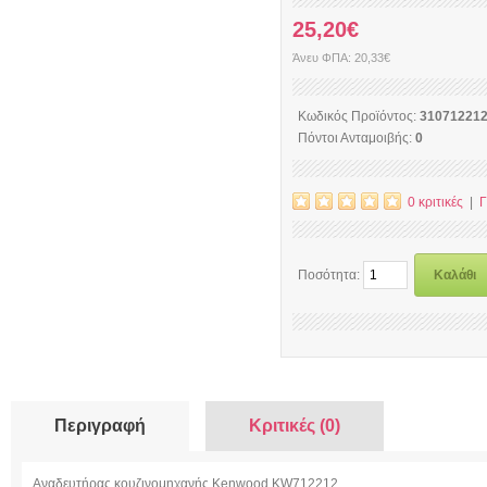
25,20€
Άνευ ΦΠΑ: 20,33€
Κωδικός Προϊόντος:
31071221
Πόντοι Ανταμοιβής:
0
0 κριτικές
|
Γ
Ποσότητα:
Καλάθι
Περιγραφή
Κριτικές (0)
Αναδευτήρας κουζινομηχανής Kenwood KW712212