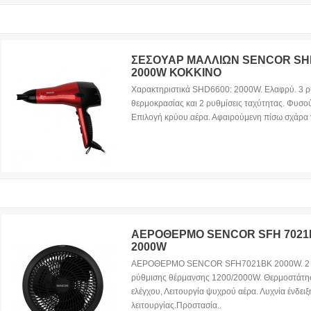
ΣΕΣΟΥΑΡ ΜΑΛΛΙΩΝ SENCOR SH
2000W ΚΟΚΚΙΝΟ
Χαρακτηριστικά SHD6600: 2000W. Ελαφρύ. 3 ρ
θερμοκρασίας και 2 ρυθμίσεις ταχύτητας. Φυσο
Επιλογή κρύου αέρα. Αφαιρούμενη πίσω σχάρα γ
ΑΕΡΟΘΕΡΜΟ SENCOR SFH 702
2000W
ΑΕΡΟΘΕΡΜΟ SENCOR SFH7021BK 2000W. 2 
ρύθμισης θέρμανσης 1200/2000W. Θερμοστάτη
ελέγχου, Λειτουργία ψυχρού αέρα. Λυχνία ένδειξ
λειτουργίας.Προστασία..