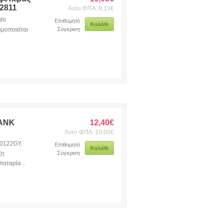
2811
Άνευ ΦΠΑ: 8,13€
ghi
Επιθυμητό
Καλάθι
ιμοποιείται
Σύγκριση
ANK
12,40€
Άνευ ΦΠΑ: 10,00€
 0122GY.
Επιθυμητό
Καλάθι
ξη
Σύγκριση
αταρία ..