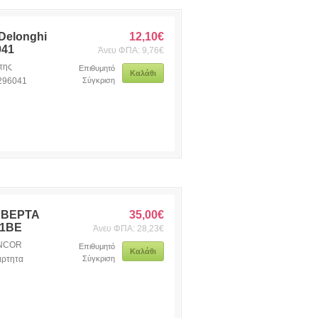
elonghi
12,10€
041
Άνευ ΦΠΑ: 9,76€
της
Επιθυμητό
Καλάθι
3296041
Σύγκριση
ΥΒΕΡΤΑ
35,00€
81BE
Άνευ ΦΠΑ: 28,23€
ENCOR
Επιθυμητό
Καλάθι
άρτητα
Σύγκριση