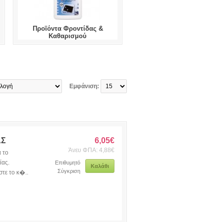
Προϊόντα Φροντίδας &
Καθαρισμού
Εμφάνιση:
ΑΣ
6,05€
Άνευ ΦΠΑ: 4,88€
α το
ίας.
Επιθυμητό
Καλάθι
Σύγκριση
τε το κ�..