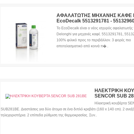
ΑΦΑΛΑΤΩΤΗΣ ΜΗΧΑΝΗΣ ΚΑΦΕ D
EcoDecalk 5513291781 - 5513296
Το EcoDecalk είναι ο νέος ισχυρός αφαλατωτής 
Delonghi για μηχανές καφέ. 5513291781, 551
100% φιλικό προς το περιβάλλον. 3 φορές πιο
αποτελασματικό από κοινά π�..
ΗΛΕΚΤΡΙΚΗ ΚΟ
SENCOR SUB 2
Ηλεκτρική κουβέρτα S
SUB281BE. Διαστάσεις για δύο άτομα σε ένα διπλό κρεβάτι (160 x 140 cm). 2 ανεξ
τηλεχειριστήρια. 2 επίπεδα ρύθμιση της θερμοκρασίας. Συν..