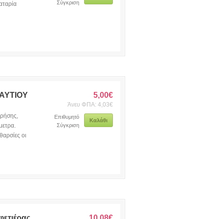
Σύγκριση
αταρία
ΑΥΤΙΟΥ
5,00€
Άνευ ΦΠΑ: 4,03€
χρήσης,
Επιθυμητό
Καλάθι
μετρα.
Σύγκριση
θαρσίες οι
φετιέρας
10,08€