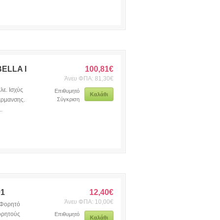
ELLA I
100,81€
Άνευ ΦΠΑ: 81,30€
ε. Ισχύς
Επιθυμητό
Καλάθι
έρμανσης.
Σύγκριση
.
01
12,40€
Άνευ ΦΠΑ: 10,00€
 Φορητό
φορητούς
Επιθυμητό
Καλάθι