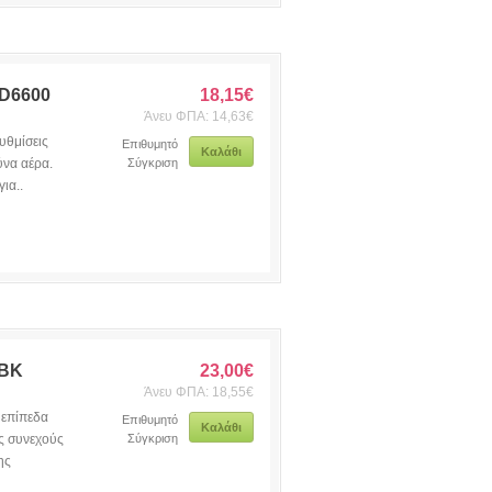
D6600
18,15€
Άνευ ΦΠΑ: 14,63€
υθμίσεις
Επιθυμητό
Καλάθι
ύνα αέρα.
Σύγκριση
ια..
1BK
23,00€
Άνευ ΦΠΑ: 18,55€
επίπεδα
Επιθυμητό
Καλάθι
ς συνεχούς
Σύγκριση
ης