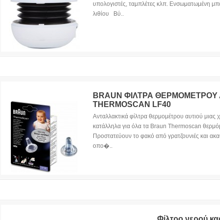
υπολογιστές, ταμπλέτες κλπ. Ενσωματωμένη μπ
λιθίου Βύ..
BRAUN ΦΙΛΤΡΑ ΘΕΡΜΟΜΕΤΡΟΥ 
THERMOSCAN LF40
Ανταλλακτικά φίλτρα θερμομέτρου αυτιού μιας 
κατάλληλα για όλα τα Braun Thermoscan θερμό
Προστατεύουν το φακό από γρατζουνιές και ακα
οπο�..
Φίλτρο νερού κα