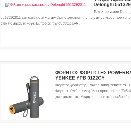
Delonghi 551329
Το φίλτρο νερού Delon
5513292811 έχει σχεδιαστεί για την βελτιστοποίηση της ποιότητας νερού που χρησ
από τις μηχανές καφέ. Εμποδίζει την συσσώρευ�..
ΦΟΡΗΤΟΣ ΦΟΡΤΙΣΤΗΣ POWERB
YENKEE YPB 0122GY
Φορητός φορτιστής (Power Bank) Yenkee YPB
Φορητό μέγεθος • Ασφάλεια προστασίας • Ένδει
χωρητικότητας Μικρή και πρακτική εφεδρική μπ